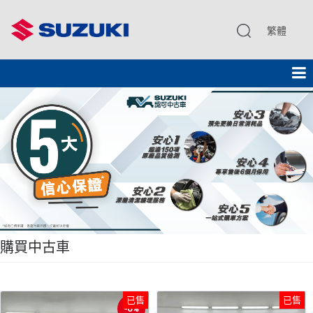
繁體
購買中古車
已售
已售
-6%