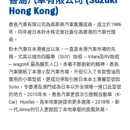
香島汽車有限公司 (Suzuki
Hong Kong)
香島汽車有限公司為森那美汽車集團成員，成立於1986
年，同年被日本鈴木株式會社委任為香港的汽車代理
商。
鈴木汽車在本港推出以來，一直是本港汽車市場的先
鋒，尤其以城市四驅車（SUV）始祖 ─ Vitara及RV始祖
─ wagonR 最為膾炙人口。本著不斷創新的精神，香島
汽車開拓了本港小型汽車市場，不但引入了多款慳油而
實用的小車型號，更成功爭取引進日本本土專屬型號如
Solio，令香港及澳門成為日本以外全球唯一進口此型號
的地方。2015年末，香島汽車更首次引進輕自動車（K-
Car）Hustler，為本地車迷提供更多選擇。2018年，新
一代Jimny的引入更掀起了本地車壇的旋風熱潮。