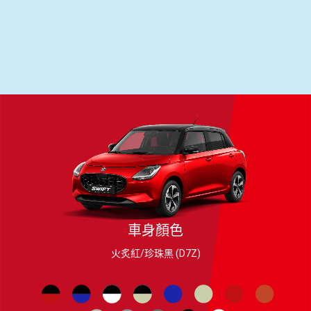
駛
車身顏色
火炙紅/珍珠黑 (D7Z)