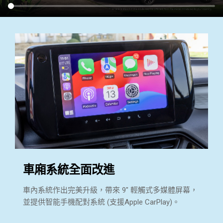
車廂系統全面改進
車內系統作出完美升級，帶來 9" 輕觸式多媒體屏幕，
」，
並提供智能手機配對系統 (支援Apple CarPlay)。
1