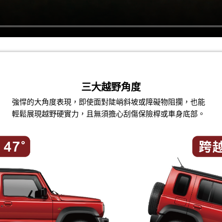
三大越野角度
強悍的大角度表現，即使面對陡峭斜坡或障礙物阻攔，也能
輕鬆展
現越野硬實力，且無須擔心刮傷保險桿或車身底部。