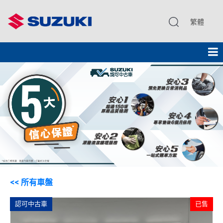
繁體
<< 所有車盤
認可中古車
已售