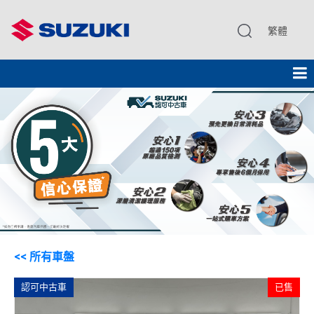
繁體
<< 所有車盤
認可中古車
已售