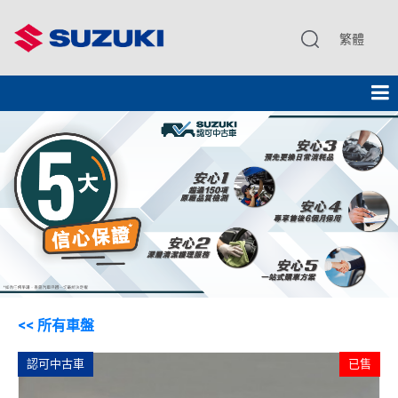
繁體
<< 所有車盤
認可中古車
已售