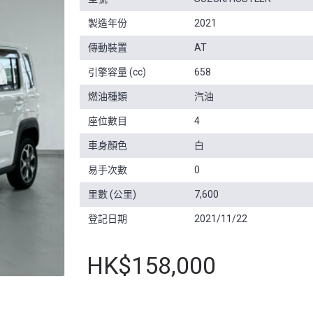
製造年份
2021
傳動裝置
AT
引擎容量 (cc)
658
燃油種類
汽油
座位數目
4
車身顏色
白
易手次數
0
里數 (公里)
7,600
登記日期
2021/11/22
HK$158,000