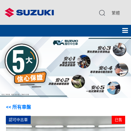
繁體
<< 所有車盤
認可中古車
已售