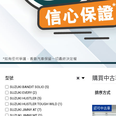
購買中古
型號
SUZUKI BANDIT SOLIO (5)
排序方式
SUZUKI EVERY (2)
SUZUKI HUSTLER (5)
SUZUKI HUSTLER TOUGH WILD (1)
認可中古車
SUZUKI JIMNY AT (7)
SUZUKI JIMNY MT (2)