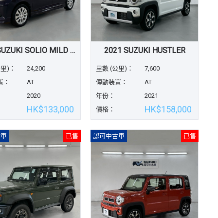
2020 SUZUKI SOLIO MILD HYBRID
2021 SUZUKI HUSTLER
公里)：
24,200
里數 (公里)：
7,600
置：
AT
傳動裝置：
AT
2020
年份：
2021
HK$133,000
HK$158,000
價格：
古車
已售
認可中古車
已售