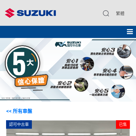
繁體
<< 所有車盤
認可中古車
已售