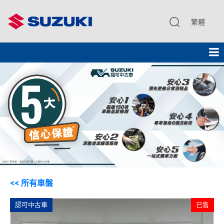
繁體
<< 所有車盤
認可中古車
已售