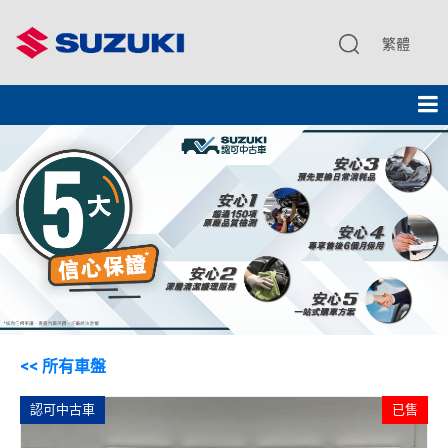
繁體
<< 所有車盤
認可中古車
已售