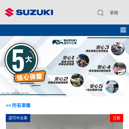
繁體
<< 所有車盤
認可中古車
已售