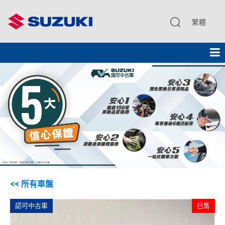
繁體
<< 所有車盤
認可中古車
已售