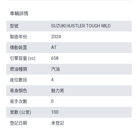
車輛詳情
型號
SUZUKI HUSTLER TOUGH WILD
製造年份
2024
傳動裝置
AT
引擎容量 (cc)
658
燃油種類
汽油
座位數目
4
車身顏色
魅力黑
易手次數
0
里數 (公里)
100
登記日期
未登記