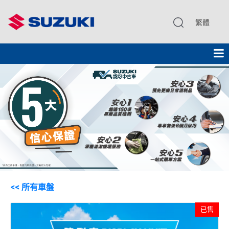
繁體
<< 所有車盤
已售