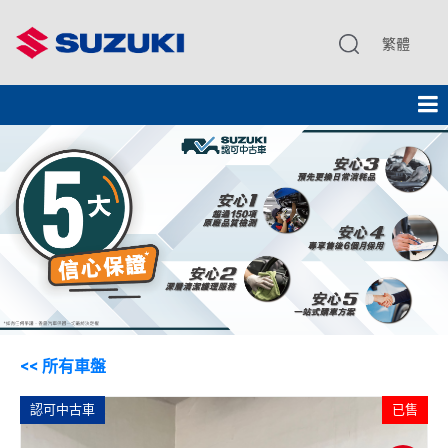
繁體
<< 所有車盤
認可中古車
已售