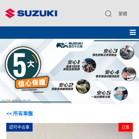
繁體
<< 所有車盤
認可中古車
已售