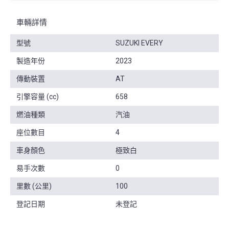
車輛詳情
型號
SUZUKI EVERY
製造年份
2023
傳動裝置
AT
引擎容量 (cc)
658
燃油種類
汽油
座位數目
4
車身顏色
極致白
易手次數
0
里數 (公里)
100
登記日期
未登記