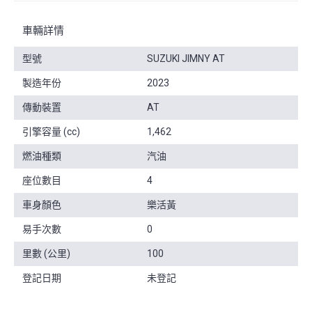
車輛詳情
型號
SUZUKI JIMNY AT
製造年份
2023
傳動裝置
AT
引擎容量 (cc)
1,462
燃油種類
汽油
座位數目
4
車身顏色
樂活黃
易手次數
0
里數 (公里)
100
登記日期
未登記