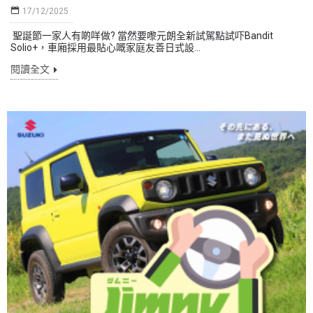
17/12/2025
聖誕節一家人有啲咩做? 當然要嚟元朗全新試駕點試吓Bandit
Solio+，車廂採用最貼心嘅家庭友善日式設...
閱讀全文