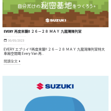
EVERY 再度來襲!! ２６－２８ ＭＡＹ 九龍灣陳列室
30/05/2023
EVERY エブリイ ‼️再度來襲‼️ ２６－２８ ＭＡＹ 九龍灣陳列室特大
車廂空間嘅 Every Van 再...
閱讀全文