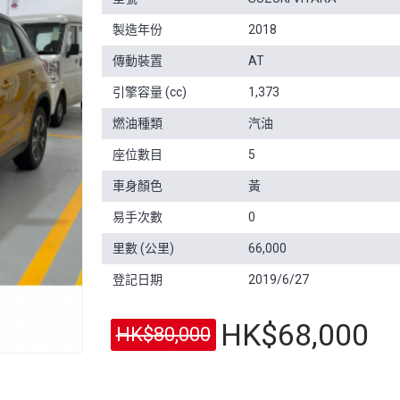
製造年份
2018
傳動裝置
AT
引擎容量 (cc)
1,373
燃油種類
汽油
座位數目
5
車身顏色
黃
易手次數
0
里數 (公里)
66,000
登記日期
2019/6/27
HK$68,000
HK$80,000