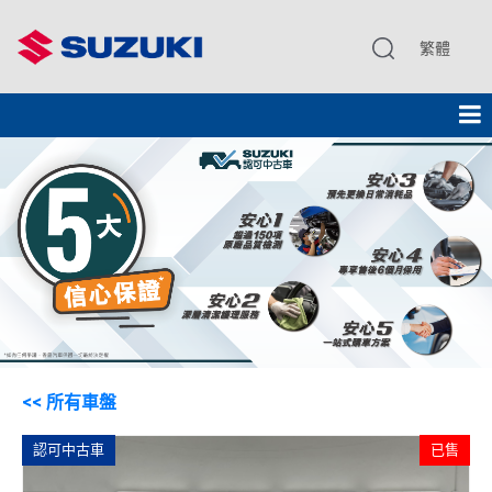
繁體
<< 所有車盤
認可中古車
已售