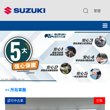
繁體
<< 所有車盤
認可中古車
已售