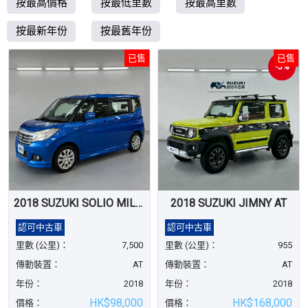
按最高價格
按最低里數
按最高里數
按最新年份
按最舊年份
已售
已售
-3%
2018 SUZUKI SOLIO MILD HYBRID
2018 SUZUKI JIMNY AT
認可中古車
認可中古車
里數 (公里)：
7,500
里數 (公里)：
955
傳動裝置：
AT
傳動裝置：
AT
年份：
2018
年份：
2018
HK$98,000
HK$168,000
價格：
價格：