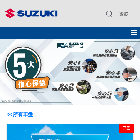
繁體
<< 所有車盤
已售