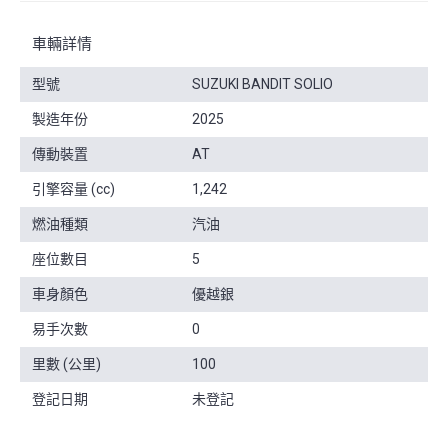
車輛詳情
型號
SUZUKI BANDIT SOLIO
製造年份
2025
傳動裝置
AT
引擎容量 (cc)
1,242
燃油種類
汽油
座位數目
5
車身顏色
優越銀
易手次數
0
里數 (公里)
100
登記日期
未登記