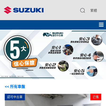
繁體
<< 所有車盤
認可中古車
已售