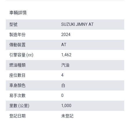
車輛詳情
型號
SUZUKI JIMNY AT
製造年份
2024
傳動裝置
AT
引擎容量 (cc)
1,462
燃油種類
汽油
座位數目
4
車身顏色
白
易手次數
0
里數 (公里)
1,000
登記日期
未登記