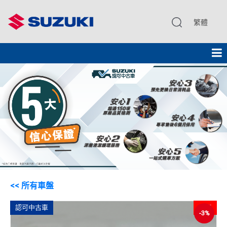
繁體
<< 所有車盤
認可中古車
已售
-3%